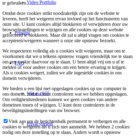
Video Portfolio
te gebruiken.
Omdat deze cookies strikt noodzakelijk zijn om de website te
leveren, heeft het weigeren ervan invloed op het functioneren van
onze site. U kunt cookies altijd blokkeren of verwijderen door uw
browserinstellingen te wijzigen en alle cookies op deze website
Prijslijst
geforceerd te blokkeren. Maar dit zal u altijd vragen om cookies te
accepteren/weigeren wanneer u onze site opnieuw bezoekt.
We respecteren volledig als u cookies wilt weigeren, maar om te
voorkomen dat we u telkens opnieuw vragen vriendelijk toe te staan
om een cookie daarvoor op te slaan. U bent altijd vrij om u af te
FAQ
melden of voor andere cookies om een betere ervaring te krijgen.
Als u cookies weigert, zullen we alle ingestelde cookies in ons
domein verwijderen.
We bieden u een lijst met opgeslagen cookies op uw computer in
Wie is 1665
ons domein, zodat u kunt controleren wat we hebben opgeslagen.
Om veiligheidsredenen kunnen we geen cookies van andere
domeinen tonen of wijzigen. U kunt deze controleren in de
beveiligingsinstellingen van uw browser.
Vink aan om de berichtenbalk permanent te verbergen en alle
Privacybeleid
cookies te weigeren als u zich niet aanmeldt. We hebben 2 cookies
nodig om deze instelling op te slaan. Anders wordt u opnieuw