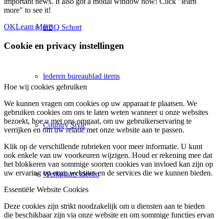
important news. It also got a modal window now! Click "learn
more" to see it!
OK
Learn More
BBQ Schort
Cookie en privacy instellingen
lederen bureaublad items
Hoe wij cookies gebruiken
We kunnen vragen om cookies op uw apparaat te plaatsen. We
gebruiken cookies om ons te laten weten wanneer u onze websites
bezoekt, hoe u met ons omgaat, om uw gebruikerservaring te
Country Style
verrijken en om uw relatie met onze website aan te passen.
Klik op de verschillende rubrieken voor meer informatie. U kunt
ook enkele van uw voorkeuren wijzigen. Houd er rekening mee dat
het blokkeren van sommige soorten cookies van invloed kan zijn op
uw ervaring op onze websites en de services die we kunnen bieden.
Werkplaats ideeën
Essentiële Website Cookies
Deze cookies zijn strikt noodzakelijk om u diensten aan te bieden
die beschikbaar zijn via onze website en om sommige functies ervan