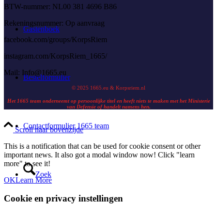
BTW-nummer: NL00 381 4696 B86
Rekeningsnummer: Op aanvraag
Gastenboek
facebook.com/groups/KorpsRiem
instagram.com/KorpsRiem_1665/
Mail:
Info@1665.eu
Bestelformulier
© 2025 1665.eu & Korpsriem.nl
Het 1665 team onderneemt op persoonlijke titel en heeft niets te maken met het Ministerie
van Defensie of handelt namens hen.
Contactformulier 1665 team
Scroll naar bovenzijde
This is a notification that can be used for cookie consent or other
important news. It also got a modal window now! Click "learn
more" to see it!
Zoek
OK
Learn More
Cookie en privacy instellingen