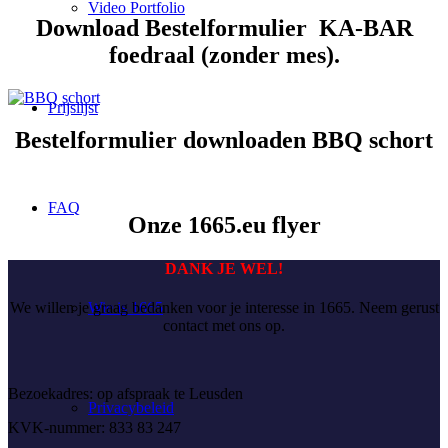
Video Portfolio
Download Bestelformulier KA-BAR
foedraal (zonder mes).
Prijslijst
Bestelformulier downloaden BBQ schort
FAQ
Onze 1665.eu flyer
DANK JE WEL!
Wie is 1665
We willen je graag bedanken voor je interesse in 1665. Neem gerust
contact met ons op.
Bezoekadres: op afspraak te Leusden
Privacybeleid
KVK-nummer: 833 83 247