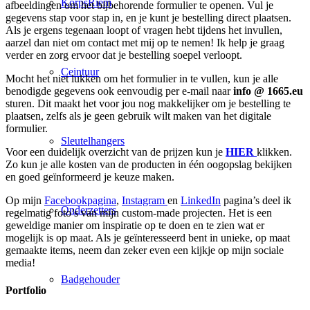
KorpsRiem
afbeeldingen om het bijbehorende formulier te openen. Vul je
gegevens stap voor stap in, en je kunt je bestelling direct plaatsen.
Als je ergens tegenaan loopt of vragen hebt tijdens het invullen,
aarzel dan niet om contact met mij op te nemen! Ik help je graag
verder en zorg ervoor dat je bestelling soepel verloopt.
Ceintuur
Mocht het niet lukken om het formulier in te vullen, kun je alle
benodigde gegevens ook eenvoudig per e-mail naar
info @ 1665.eu
sturen. Dit maakt het voor jou nog makkelijker om je bestelling te
plaatsen, zelfs als je geen gebruik wilt maken van het digitale
formulier.
Sleutelhangers
Voor een duidelijk overzicht van de prijzen kun je
HIER
klikken.
Zo kun je alle kosten van de producten in één oogopslag bekijken
en goed geïnformeerd je keuze maken.
Op mijn
Facebookpagina
,
Instagram
en
LinkedIn
pagina’s deel ik
Onderzetters
regelmatig foto’s van mijn custom-made projecten. Het is een
geweldige manier om inspiratie op te doen en te zien wat er
mogelijk is op maat. Als je geïnteresseerd bent in unieke, op maat
gemaakte items, neem dan zeker even een kijkje op mijn sociale
media!
Badgehouder
Portfolio