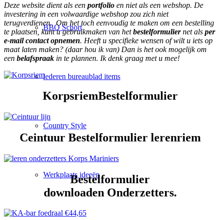
Deze website dient als een
portfolio
en niet als een webshop. De
investering in een volwaardige webshop zou zich niet
terugverdienen. Om het toch eenvoudig te maken om een bestelling
BBQ Schort
te plaatsen, kunt u gebruikmaken van het
bestelformulier
net als
per
e-mail contact opnemen
. Heeft u specifieke wensen of wilt u iets op
maat laten maken? (daar hou ik van) Dan is het ook mogelijk om
een
belafspraak
in te plannen. Ik denk graag met u mee!
lederen bureaublad items
KorpsriemBestelformulier
Country Style
Ceintuur Bestelformulier lerenriem
Werkplaats ideeën
Bestelformulier
downloaden Onderzetters.