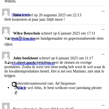
Willem.
Wi
...
de
Gastenboek
Rien
schreef op
20 augustus 2025
om
22:13
me
Heb korpsriem al paar jaar, blijft mooi !
Wi
...
de
Wilco Bouwhuis
schreef op
6 januari 2025
om
17:11
me
Vakwerk👌 Een mooie handgemaakte en gepersonaliseerde riem
Bestelformulier
rijker.
Wi
...
de
John boekhout
schreef op
6 januari 2025
om
11:17
me
Ik hoor alleen goede berichten over de riemen en overige
Contactformulier 1665 team
produkten. Zodra ik weer een riem nodig heb weet ik wel waar ik
de kwaliteitsprodukten bestel. Het is net een Marinier, niet stuk te
krijgen.
Beheerdersantwoord van: Ad Stegeman
Zoek
Dank je wel John, Je bent welkom voor jarenlang plezier
✌
Wi
...
de