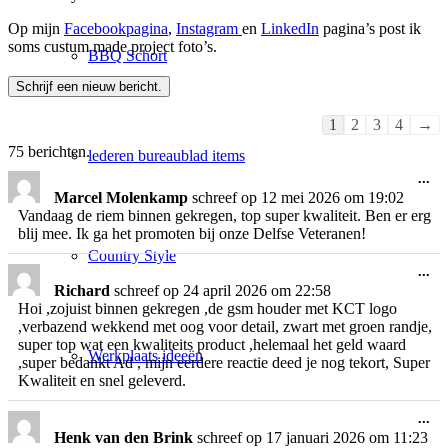
Op mijn
Facebookpagina
,
Instagram
en
LinkedIn
pagina’s post ik
soms custum made project foto’s.
BBQ Schort
Navigatie
1
2
3
4
→
door
75 berichten.
lederen bureaublad items
de
gastenboek-
Wi
...
de
lijst
Marcel Molenkamp
schreef op
12 mei 2026
om
19:02
me
Vandaag de riem binnen gekregen, top super kwaliteit. Ben er erg
blij mee. Ik ga het promoten bij onze Delfse Veteranen!
Country Style
Wi
...
de
Richard
schreef op
24 april 2026
om
22:58
me
Hoi ,zojuist binnen gekregen ,de gsm houder met KCT logo
,verbazend wekkend met oog voor detail, zwart met groen randje,
super top wat een kwaliteits product ,helemaal het geld waard
Werkplaats ideeën
,super bedankt Ad , mijn eerdere reactie deed je nog tekort, Super
Kwaliteit en snel geleverd.
Wi
...
de
Henk van den Brink
schreef op
17 januari 2026
om
11:23
me