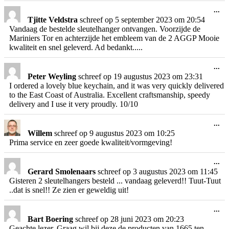
Wi
...
de
Tjitte Veldstra
schreef op
5 september 2023
om
20:54
me
Vandaag de bestelde sleutelhanger ontvangen. Voorzijde de
Mariniers Tor en achterzijde het embleem van de 2 AGGP Mooie
kwaliteit en snel geleverd. Ad bedankt.....
Wi
...
de
Peter Weyling
schreef op
19 augustus 2023
om
23:31
me
I ordered a lovely blue keychain, and it was very quickly delivered
to the East Coast of Australia. Excellent craftsmanship, speedy
delivery and I use it very proudly. 10/10
Wi
...
de
Willem
schreef op
9 augustus 2023
om
10:25
me
Prima service en zeer goede kwaliteit/vormgeving!
Wi
...
de
Gerard Smolenaars
schreef op
3 augustus 2023
om
11:45
me
Gisteren 2 sleutelhangers besteld ... vandaag geleverd!! Tuut-Tuut
..dat is snel!! Ze zien er geweldig uit!
Wi
...
de
Bart Boering
schreef op
28 juni 2023
om
20:23
me
Geachte lezer, Graag wil bij deze de producten van 1665 ten