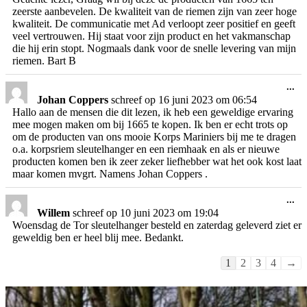
zeerste aanbevelen. De kwaliteit van de riemen zijn van zeer hoge
kwaliteit. De communicatie met Ad verloopt zeer positief en geeft
veel vertrouwen. Hij staat voor zijn product en het vakmanschap
die hij erin stopt. Nogmaals dank voor de snelle levering van mijn
riemen. Bart B
Wi
...
de
Johan Coppers
schreef op
16 juni 2023
om
06:54
me
Hallo aan de mensen die dit lezen, ik heb een geweldige ervaring
mee mogen maken om bij 1665 te kopen. Ik ben er echt trots op
om de producten van ons mooie Korps Mariniers bij me te dragen
o.a. korpsriem sleutelhanger en een riemhaak en als er nieuwe
producten komen ben ik zeer zeker liefhebber wat het ook kost laat
maar komen mvgrt. Namens Johan Coppers .
Wi
...
de
Willem
schreef op
10 juni 2023
om
19:04
me
Woensdag de Tor sleutelhanger besteld en zaterdag geleverd ziet er
geweldig ben er heel blij mee. Bedankt.
Navigatie
1
2
3
4
→
door
de
gastenboek-