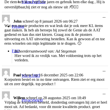
Video Portfolio
De riem heb ik nu vijf hele jaren en gebruik hem elke dag , Hij is
onverslijtbaar,hij ziet er nog als nieuw uit .🫡👍🏻
Wi
...
de
John
schreef op
8 januari 2026
om
06:27
me
Wat een mooie producten en wat leuk dat je ook meer KL items
Prijslijst
gaat maken. Ik heb als beroeps bij zowel de Genie als de AAT
gediend en kan dus niet kiezen. Graag zou ik de pioniers
uitvoering en AAT uitvoering bestellen. Kan ik gewoon af en toe
eens wisselen om mijn legitimatie in te dragen. 🙂
FAQ
Beheerdersantwoord van: Ad Stegeman
Hier word ik zo vrolijk van. Met voldoening trots op het
verleden.
Wi
...
de
Paul
schreef op
16 december 2025
om
22:06
Wie is 1665
me
Korpsriem bestel en in no time ontvangen. Riem ziet er erg mooi
uit en zeer degelijk. top product !
Wi
...
de
Willem
schreef op
28 augustus 2025
om
18:49
Privacybeleid
me
Vrijdag de korpsriem besteld, donderdag ontvangen hij ziet er heel
mooi uit. Ad bedankt, voor dit mooie kwaliteits product. groet