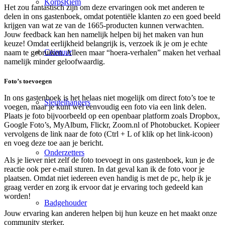
KorpsRiem
Het zou fantastisch zijn om deze ervaringen ook met anderen te
delen in ons gastenboek, omdat potentiële klanten zo een goed beeld
krijgen van wat ze van de 1665-producten kunnen verwachten.
Jouw feedback kan hen namelijk helpen bij het maken van hun
keuze! Omdat eerlijkheid belangrijk is, verzoek ik je om je echte
Ceintuur
naam te gebruiken. Alleen maar “hoera-verhalen” maken het verhaal
namelijk minder geloofwaardig.
Foto’s toevoegen
In ons gastenboek is het helaas niet mogelijk om direct foto’s toe te
Sleutelhangers
voegen, maar je kunt wel eenvoudig een foto via een link delen.
Plaats je foto bijvoorbeeld op een openbaar platform zoals Dropbox,
Google Foto’s, MyAlbum, Flickr, Zoom.nl of Photobucket. Kopieer
vervolgens de link naar de foto (Ctrl + L of klik op het link-icoon)
en voeg deze toe aan je bericht.
Onderzetters
Als je liever niet zelf de foto toevoegt in ons gastenboek, kun je de
reactie ook per e-mail sturen. In dat geval kan ik de foto voor je
plaatsen. Omdat niet iedereen even handig is met de pc, help ik je
graag verder en zorg ik ervoor dat je ervaring toch gedeeld kan
worden!
Badgehouder
Jouw ervaring kan anderen helpen bij hun keuze en het maakt onze
community sterker.