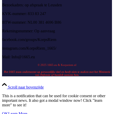
Bezoekadres: op afspraak te Leusden
KVK-nummer: 833 83 247
BTW-nummer: NL00 381 4696 B86
Rekeningsnummer: Op aanvraag
facebook.com/groups/KorpsRiem
instagram.com/KorpsRiem_1665/
Mail:
Info@1665.eu
© 2025 1665.eu & Korpsriem.nl
Het 1665 team onderneemt op persoonlijke titel en heeft niets te maken met het Ministerie
van Defensie of handelt namens hen.
Scroll naar bovenzijde
This is a notification that can be used for cookie consent or other
important news. It also got a modal window now! Click "learn
more" to see it!
OK
Learn More