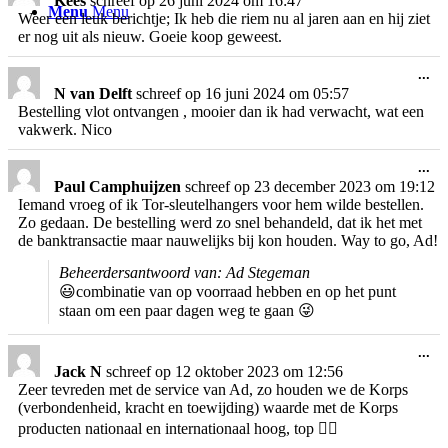
Kees
schreef op
26 juni 2024
om
16:47
Menu
Menu
me
Weer een leuk berichtje; Ik heb die riem nu al jaren aan en hij ziet
er nog uit als nieuw. Goeie koop geweest.
Wi
...
de
N van Delft
schreef op
16 juni 2024
om
05:57
me
Bestelling vlot ontvangen , mooier dan ik had verwacht, wat een
vakwerk. Nico
Wi
...
de
Paul Camphuijzen
schreef op
23 december 2023
om
19:12
me
Iemand vroeg of ik Tor-sleutelhangers voor hem wilde bestellen.
Zo gedaan. De bestelling werd zo snel behandeld, dat ik het met
de banktransactie maar nauwelijks bij kon houden. Way to go, Ad!
Beheerdersantwoord van: Ad Stegeman
😃combinatie van op voorraad hebben en op het punt
staan om een paar dagen weg te gaan 😜
Wi
...
de
Jack N
schreef op
12 oktober 2023
om
12:56
me
Zeer tevreden met de service van Ad, zo houden we de Korps
(verbondenheid, kracht en toewijding) waarde met de Korps
producten nationaal en internationaal hoog, top 👍🏻