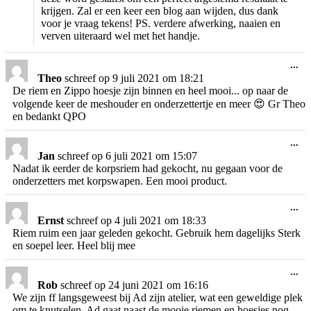
krijgen. Zal er een keer een blog aan wijden, dus dank
voor je vraag tekens! PS. verdere afwerking, naaien en
verven uiteraard wel met het handje.
Wi
...
de
Theo
schreef op
9 juli 2021
om
18:21
me
De riem en Zippo hoesje zijn binnen en heel mooi... op naar de
volgende keer de meshouder en onderzettertje en meer 😍 Gr Theo
en bedankt QPO
Wi
...
de
Jan
schreef op
6 juli 2021
om
15:07
me
Nadat ik eerder de korpsriem had gekocht, nu gegaan voor de
onderzetters met korpswapen. Een mooi product.
Wi
...
de
Ernst
schreef op
4 juli 2021
om
18:33
me
Riem ruim een jaar geleden gekocht. Gebruik hem dagelijks Sterk
en soepel leer. Heel blij mee
Wi
...
de
Rob
schreef op
24 juni 2021
om
16:16
me
We zijn ff langsgeweest bij Ad zijn atelier, wat een geweldige plek
om te knutselen. Ad gaat naast de mooie riemen en hoesjes nog