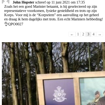
de
John Hopster
schreef op
11 juni 2021
om
17:35
me
Zoals het een goed Marinier betaamt, is hij geselecteerd op zijn
representatieve voorkomen, fysieke gesteldheid en trots op zijn
Korps. Voor mij is de “Korpsriem” een aanvulling op het geheel
en draag ik hem dagelijks met trots. Een echt Mariniers hebbeding!
👌QPO0027
Navigatie
←
1
2
3
4
→
door
de
gastenboek-
lijst