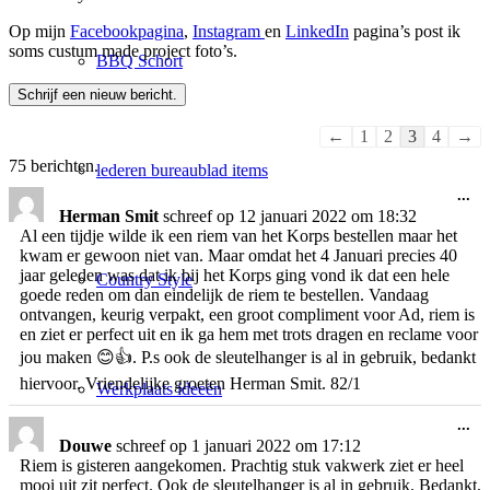
Op mijn
Facebookpagina
,
Instagram
en
LinkedIn
pagina’s post ik
soms custum made project foto’s.
BBQ Schort
Navigatie
←
1
2
3
4
→
door
75 berichten.
lederen bureaublad items
de
gastenboek-
Wi
...
de
lijst
Herman Smit
schreef op
12 januari 2022
om
18:32
me
Al een tijdje wilde ik een riem van het Korps bestellen maar het
kwam er gewoon niet van. Maar omdat het 4 Januari precies 40
jaar geleden was dat ik bij het Korps ging vond ik dat een hele
Country Style
goede reden om dan eindelijk de riem te bestellen. Vandaag
ontvangen, keurig verpakt, een groot compliment voor Ad, riem is
en ziet er perfect uit en ik ga hem met trots dragen en reclame voor
jou maken 😊👍. P.s ook de sleutelhanger is al in gebruik, bedankt
hiervoor. Vriendelijke groeten Herman Smit. 82/1
Werkplaats ideeën
Wi
...
de
Douwe
schreef op
1 januari 2022
om
17:12
me
Riem is gisteren aangekomen. Prachtig stuk vakwerk ziet er heel
mooi uit zit perfect. Ook de sleutelhanger is al in gebruik. Bedankt,