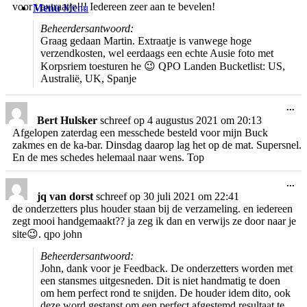
voor t extraatje!!! Iedereen zeer aan te bevelen!
Menu
Menu
Beheerdersantwoord:
Graag gedaan Martin. Extraatje is vanwege hoge
verzendkosten, wel eerdaags een echte Ausie foto met
Korpsriem toesturen he 😉 QPO Landen Bucketlist: US,
Australië, UK, Spanje
Wi
...
de
Bert Hulsker
schreef op
4 augustus 2021
om
20:13
me
Afgelopen zaterdag een messchede besteld voor mijn Buck
zakmes en de ka-bar. Dinsdag daarop lag het op de mat. Supersnel.
En de mes schedes helemaal naar wens. Top
Wi
...
de
jq van dorst
schreef op
30 juli 2021
om
22:41
me
de onderzetters plus houder staan bij de verzameling. en iedereen
zegt mooi handgemaakt?? ja zeg ik dan en verwijs ze door naar je
site😉. qpo john
Beheerdersantwoord:
John, dank voor je Feedback. De onderzetters worden met
een stansmes uitgesneden. Dit is niet handmatig te doen
om hem perfect rond te snijden. De houder idem dito, ook
deze word gestanst om een perfect afgestemd resultaat te