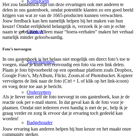
KorpsRiem
Het zou fantastisch zijn om deze ervaringen ook met anderen te
delen in ons gastenboek, omdat potentiële klanten zo een goed beeld
krijgen van wat ze van de 1665-producten kunnen verwachten.
Jouw feedback kan hen namelijk helpen bij het maken van hun
keuze! Omdat eerlijkheid belangrijk is, verzoek ik je om je echte
Ceintuur
naam te gebruiken. Alleen maar “hoera-verhalen” maken het verhaal
namelijk minder geloofwaardig.
Foto’s toevoegen
In ons gastenboek is het helaas niet mogelijk om direct foto’s toe te
Sleutelhangers
voegen, maar je kunt wel eenvoudig een foto via een link delen.
Plaats je foto bijvoorbeeld op een openbaar platform zoals Dropbox,
Google Foto’s, MyAlbum, Flickr, Zoom.nl of Photobucket. Kopieer
vervolgens de link naar de foto (Ctrl + L of klik op het link-icoon)
en voeg deze toe aan je bericht.
Onderzetters
Als je liever niet zelf de foto toevoegt in ons gastenboek, kun je de
reactie ook per e-mail sturen. In dat geval kan ik de foto voor je
plaatsen. Omdat niet iedereen even handig is met de pc, help ik je
graag verder en zorg ik ervoor dat je ervaring toch gedeeld kan
worden!
Badgehouder
Jouw ervaring kan anderen helpen bij hun keuze en het maakt onze
community sterker.