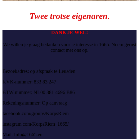
Twee trotse eigenaren.
DANK JE WEL!
We willen je graag bedanken voor je interesse in 1665. Neem gerust
contact met ons op.
Bezoekadres: op afspraak te Leusden
KVK-nummer: 833 83 247
BTW-nummer: NL00 381 4696 B86
Rekeningsnummer: Op aanvraag
facebook.com/groups/KorpsRiem
instagram.com/KorpsRiem_1665/
Mail:
Info@1665.eu