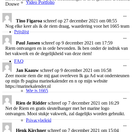
Video Portfolio
Douwe
Wi
...
de
Tino Figaroa
schreef op
27 december 2021
om
08:55
me
Nog elke keer als ik de riem draag, waardering voor het 1665 team
Prijslijst
Wi
...
de
Paul Jansen
schreef op
9 december 2021
om
17:59
me
Riem ontvangen en in orde bevonden. Ik ben onder de indruk van
het vakwerk en de degelijkheid van deze riem!
FAQ
Wi
...
de
Jan Kaauw
schreef op
9 december 2021
om
16:58
me
Zeer mooie riem die mij gaat overleven Ik ga Ad wat ondersteunen
op mijn fb pagina marinekalender en n op mijn website
https://marinekalender.nl
Wie is 1665
Wi
...
de
Rien de Ridder
schreef op
7 december 2021
om
16:29
me
Net de Riem en gratis sleutelhanger met het marine logo
ontvangen. Mooi stukje vakwerk, zal dagelijks worden gebruikt.
Privacybeleid
Wi
...
de
Henk Kirchner
schreef op
7 december 2021
om
15:04