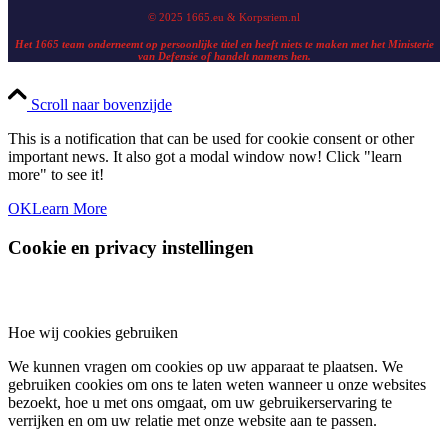
© 2025 1665.eu & Korpsriem.nl
Het 1665 team onderneemt op persoonlijke titel en heeft niets te maken met het Ministerie
van Defensie of handelt namens hen.
Scroll naar bovenzijde
This is a notification that can be used for cookie consent or other
important news. It also got a modal window now! Click "learn
more" to see it!
OK
Learn More
Cookie en privacy instellingen
Hoe wij cookies gebruiken
We kunnen vragen om cookies op uw apparaat te plaatsen. We
gebruiken cookies om ons te laten weten wanneer u onze websites
bezoekt, hoe u met ons omgaat, om uw gebruikerservaring te
verrijken en om uw relatie met onze website aan te passen.