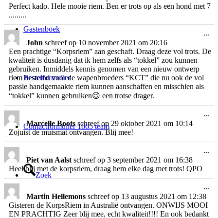
me
Perfect kado. Hele mooie riem. Ben er trots op als een hond met 7
.........
Gastenboek
Wi
...
de
John
schreef op
10 november 2021
om
20:16
me
Een prachtige “Korpsriem” aan geschaft. Draag deze vol trots. De
kwaliteit is dusdanig dat ik hem zelfs als “tokkel” zou kunnen
gebruiken. Inmiddels kennis genomen van een nieuw ontwerp
Bestelformulier
riem bestemd voor de wapenbroeders “KCT” die nu ook de vol
passie handgemaakte riem kunnen aanschaffen en misschien als
“tokkel” kunnen gebruiken😉 een trotse drager.
Wi
...
de
Marcelle Boots
schreef op
29 oktober 2021
om
10:14
Contactformulier 1665 team
me
Zojuist de muismat ontvangen. Blij mee!
Wi
...
de
Piet van Aalst
schreef op
3 september 2021
om
16:38
me
Heel blij met de korpsriem, draag hem elke dag met trots! QPO
Zoek
Wi
...
de
Martin Hellemons
schreef op
13 augustus 2021
om
12:38
me
Gisteren de KorpsRiem in Australië ontvangen. ONWIJS MOOI
EN PRACHTIG Zeer blij mee, echt kwaliteit!!!! En ook bedankt