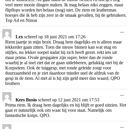
veel meer mooie dingen maken. Ik mag helaas niks zeggen, maar
flipflops worden het helaas (nog) niet. De riem en leatherman
hoesjes die ik heb zijn zeer in de smaak gevallen, bij de gebruikers.
Top Ad en Ninon
Wi
...
de
Lex
schreef op
18 juni 2021
om
17:26
me
Riem jaartje in mijn bezit. Draag hem dagelijks en is alleen maar
lekkerder gaan zitten. Toen die nieuw binnen kan wat stug en
stijfjes, nu lekker soepel nadat hij zich heeft gezet. rekt iets uit
maar prima. Ovale gespgaten zijn super, beter dan de ronde
waarbij je al snel ziet dat ze gaan uitlebberen, gelukkig niet bij de
Korpsriem. Ook de tuiggesp, met ronde geleide zorgt voor
duurzaamheid en je ziet daardoor minder snel de afdruk van de
gesp in de riem. Al met al is hij zijn geld meer dan waard, QPO
brothers
Wi
...
de
Kees Busio
schreef op
12 juni 2021
om
17:53
me
Prima riem. Ik draag hem dagelijks en hij blijft er goed uitzien. Het
gaat er natuurlijk ook om waar hij voor staat. Namelijk ons
fantastische korps. QPO.
Wi
...